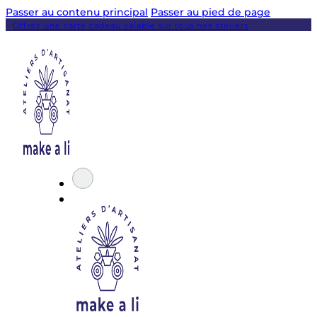
Passer au contenu principal
Passer au pied de page
Offrez une carte cadeau valable sur tous nos ateliers