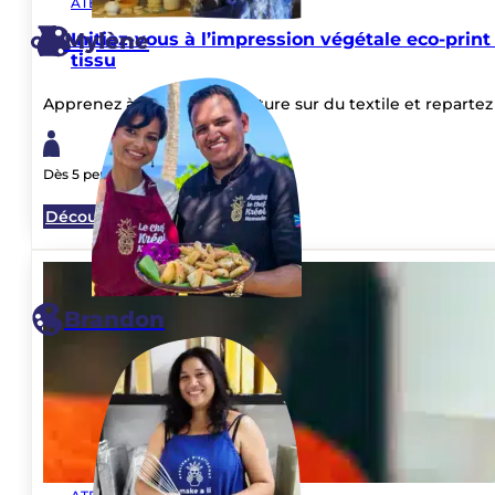
Mylène
Simple et
sécurisé
Elles sont valables sur tous nos ateliers penda
Réservation et paiement
en quelques clics !
Nous proposons deux formats : une carte cadeau
Brandon
Ou une carte cadeau au format dématérialisé (idé